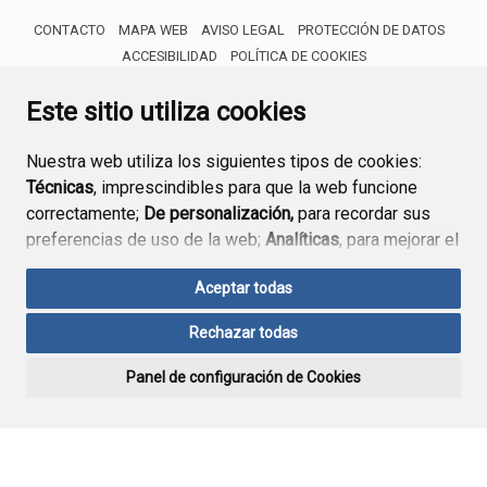
CONTACTO
MAPA WEB
AVISO LEGAL
PROTECCIÓN DE DATOS
ACCESIBILIDAD
POLÍTICA DE COOKIES
ENLACE 
Este sitio utiliza cookies
Nuestra web utiliza los siguientes tipos de cookies:
Técnicas
, imprescindibles para que la web funcione
correctamente;
De personalización,
para recordar sus
preferencias de uso de la web;
Analíticas
, para mejorar el
funcionamiento de la web y sus servicios.
Aceptar todas
Si acepta pulsando el botón
“Aceptar todas”
Rechazar todas
consideramos que acepta su uso. Si pulsa el botón
“Rechazar todas”
o continúa navegando sin realizar
Panel de configuración de Cookies
ninguna acción, se guardarán las cookies técnicas
imprescindibles. Para personalizar sus preferencias
acceda al
“Panel de configuración de cookies”.
Puede consultar más información, cómo configurarlas y