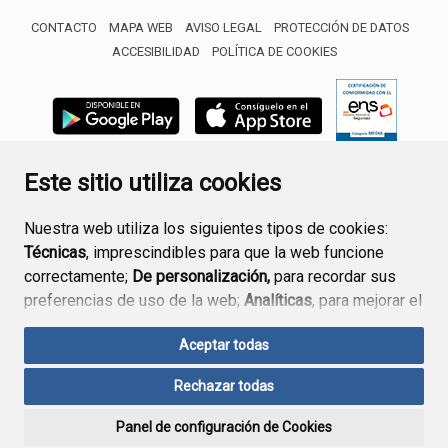
CONTACTO
MAPA WEB
AVISO LEGAL
PROTECCIÓN DE DATOS
ACCESIBILIDAD
POLÍTICA DE COOKIES
ENLACE 
Este sitio utiliza cookies
Nuestra web utiliza los siguientes tipos de cookies:
Técnicas
, imprescindibles para que la web funcione
correctamente;
De personalización,
para recordar sus
preferencias de uso de la web;
Analíticas
, para mejorar el
funcionamiento de la web y sus servicios.
Aceptar todas
Si acepta pulsando el botón
“Aceptar todas”
Rechazar todas
consideramos que acepta su uso. Si pulsa el botón
“Rechazar todas”
o continúa navegando sin realizar
Panel de configuración de Cookies
ninguna acción, se guardarán las cookies técnicas