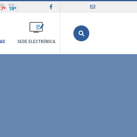
MAX
MIN
37º
18º
Buscar
DAD
SEDE ELECTRÓNICA