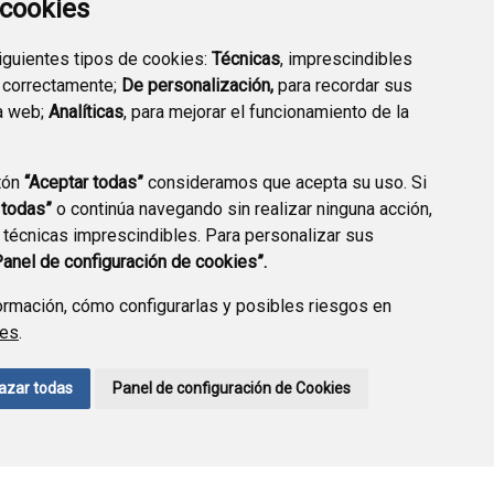
a cookies
siguientes tipos de cookies:
Técnicas
, imprescindibles
 correctamente;
De personalización,
para recordar sus
a web;
Analíticas
, para mejorar el funcionamiento de la
tón
“Aceptar todas”
consideramos que acepta su uso. Si
DIRECTORIO
VALIDACIÓN DE
 todas”
o continúa navegando sin realizar ninguna acción,
EMPRESARIAL
DOCUMENTOS
 técnicas imprescindibles. Para personalizar sus
Panel de configuración de cookies”.
rmación, cómo configurarlas y posibles riesgos en
ies
.
CCIÓN DE DATOS
ACCESIBILIDAD
POLÍTICA DE COOKIES
azar todas
Panel de configuración de Cookies
ENLACE EXTERNO A