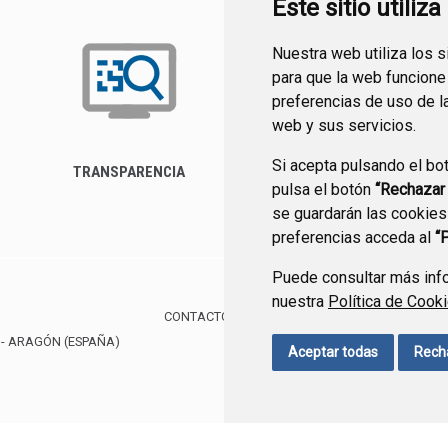
Este sitio utiliz
Nuestra web utiliza los 
para que la web funcione
preferencias de uso de l
web y sus servicios.
Si acepta pulsando el bo
TRANSPARENCIA
FORMULARIO DE
pulsa el botón
“Rechazar
CONTACTO
se guardarán las cookies
preferencias acceda al
“
Puede consultar más info
nuestra
Política de Cook
CONTACTO
MAPA WEB
AVISO LEGAL
PROTE
- ARAGÓN
(ESPAÑA)
Aceptar todas
Rech