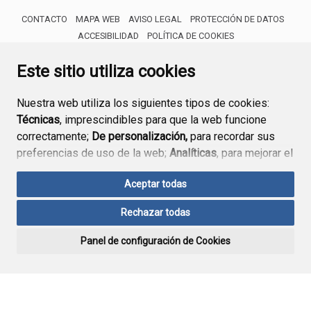
CONTACTO
MAPA WEB
AVISO LEGAL
PROTECCIÓN DE DATOS
ACCESIBILIDAD
POLÍTICA DE COOKIES
ENLACE 
Este sitio utiliza cookies
Nuestra web utiliza los siguientes tipos de cookies:
Técnicas
, imprescindibles para que la web funcione
correctamente;
De personalización,
para recordar sus
preferencias de uso de la web;
Analíticas
, para mejorar el
funcionamiento de la web y sus servicios.
Aceptar todas
Si acepta pulsando el botón
“Aceptar todas”
Rechazar todas
consideramos que acepta su uso. Si pulsa el botón
“Rechazar todas”
o continúa navegando sin realizar
Panel de configuración de Cookies
ninguna acción, se guardarán las cookies técnicas
imprescindibles. Para personalizar sus preferencias
acceda al
“Panel de configuración de cookies”.
Puede consultar más información, cómo configurarlas y