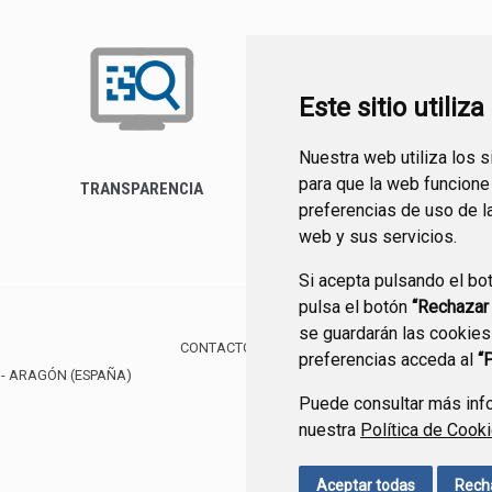
Este sitio utiliz
Nuestra web utiliza los 
para que la web funcione
TRANSPARENCIA
FORMULARIO DE
preferencias de uso de l
CONTACTO
web y sus servicios.
Si acepta pulsando el bo
pulsa el botón
“Rechazar
se guardarán las cookies
CONTACTO
MAPA WEB
AVISO LEGAL
PROTE
preferencias acceda al
“
- ARAGÓN
(ESPAÑA)
Puede consultar más info
nuestra
Política de Cook
Aceptar todas
Rech