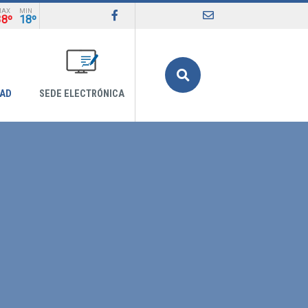
MAX
MIN
38º
18º
Buscar
DAD
SEDE ELECTRÓNICA