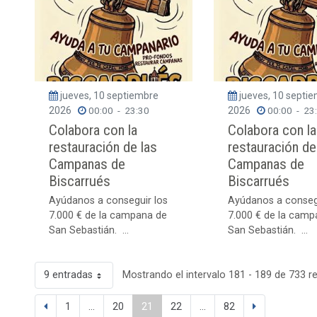
jueves, 10 septiembre
jueves, 10 septi
2026
00:00
-
23:30
2026
00:00
-
23
Colabora con la
Colabora con la
restauración de las
restauración de
Campanas de
Campanas de
Biscarrués
Biscarrués
Ayúdanos a conseguir los
Ayúdanos a conseg
7.000 € de la campana de
7.000 € de la camp
San Sebastián. ...
San Sebastián. ...
9 entradas
Mostrando el intervalo 181 - 189 de 733 r
1
...
20
21
22
...
82