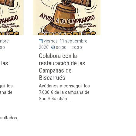
embre
viernes, 11 septiembre
:30
2026
00:00
-
23:30
Colabora con la
 las
restauración de las
Campanas de
Biscarrués
uir los
Ayúdanos a conseguir los
ana de
7.000 € de la campana de
San Sebastián. ...
esultados.