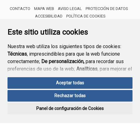
CONTACTO
MAPA WEB
AVISO LEGAL
PROTECCIÓN DE DATOS
ACCESIBILIDAD
POLÍTICA DE COOKIES
ENLACE 
Este sitio utiliza cookies
Nuestra web utiliza los siguientes tipos de cookies:
Técnicas
, imprescindibles para que la web funcione
correctamente;
De personalización,
para recordar sus
preferencias de uso de la web;
Analíticas
, para mejorar el
funcionamiento de la web y sus servicios.
Aceptar todas
Si acepta pulsando el botón
“Aceptar todas”
Rechazar todas
consideramos que acepta su uso. Si pulsa el botón
“Rechazar todas”
o continúa navegando sin realizar
Panel de configuración de Cookies
ninguna acción, se guardarán las cookies técnicas
imprescindibles. Para personalizar sus preferencias
acceda al
“Panel de configuración de cookies”.
Puede consultar más información, cómo configurarlas y