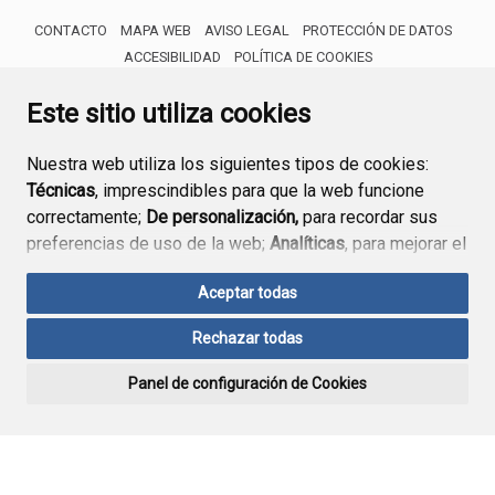
CONTACTO
MAPA WEB
AVISO LEGAL
PROTECCIÓN DE DATOS
ACCESIBILIDAD
POLÍTICA DE COOKIES
ENLACE 
Este sitio utiliza cookies
Nuestra web utiliza los siguientes tipos de cookies:
Técnicas
, imprescindibles para que la web funcione
correctamente;
De personalización,
para recordar sus
preferencias de uso de la web;
Analíticas
, para mejorar el
funcionamiento de la web y sus servicios.
Aceptar todas
Si acepta pulsando el botón
“Aceptar todas”
Rechazar todas
consideramos que acepta su uso. Si pulsa el botón
“Rechazar todas”
o continúa navegando sin realizar
Panel de configuración de Cookies
ninguna acción, se guardarán las cookies técnicas
imprescindibles. Para personalizar sus preferencias
acceda al
“Panel de configuración de cookies”.
Puede consultar más información, cómo configurarlas y