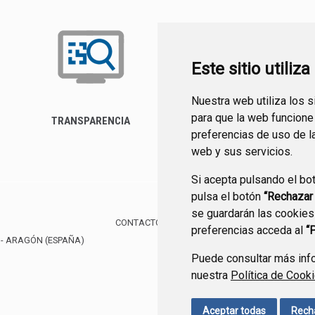
Este sitio utiliz
Nuestra web utiliza los 
para que la web funcione
TRANSPARENCIA
FORMULARIO DE
preferencias de uso de l
CONTACTO
web y sus servicios.
Si acepta pulsando el bo
pulsa el botón
“Rechazar
se guardarán las cookies
CONTACTO
MAPA WEB
AVISO LEGAL
PROTE
preferencias acceda al
“
- ARAGÓN
(ESPAÑA)
Puede consultar más info
nuestra
Política de Cook
Aceptar todas
Rech