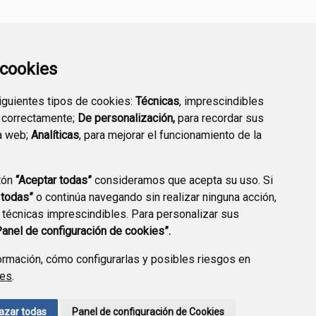
a cookies
siguientes tipos de cookies:
Técnicas
, imprescindibles
 correctamente;
De personalización,
para recordar sus
DIRECTORIO
VALIDACIÓN DE
a web;
Analíticas
, para mejorar el funcionamiento de la
EMPRESARIAL
DOCUMENTOS
tón
“Aceptar todas”
consideramos que acepta su uso. Si
 todas”
o continúa navegando sin realizar ninguna acción,
 técnicas imprescindibles. Para personalizar sus
CCIÓN DE DATOS
ACCESIBILIDAD
POLÍTICA DE COOKIES
Panel de configuración de cookies”.
ENLACE EXTERNO A
rmación, cómo configurarlas y posibles riesgos en
ies
.
azar todas
Panel de configuración de Cookies