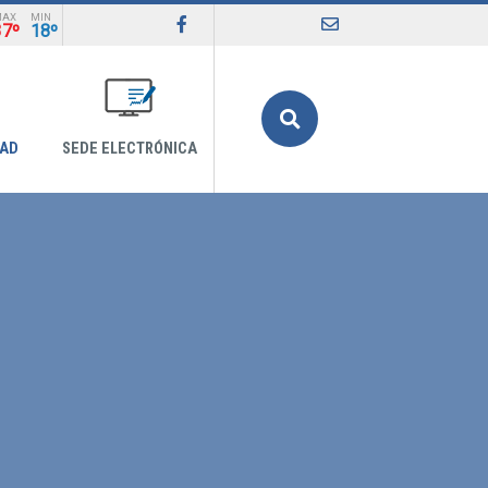
MAX
MIN
37º
18º
Buscar
DAD
SEDE ELECTRÓNICA