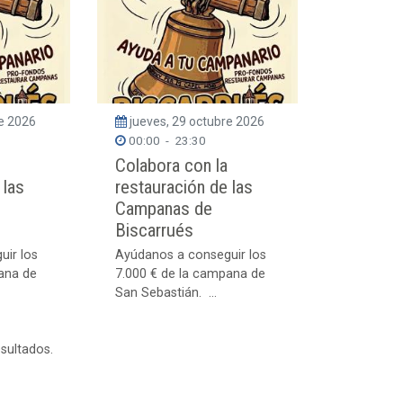
re 2026
jueves, 29 octubre 2026
00:00
-
23:30
Colabora con la
 las
restauración de las
Campanas de
Biscarrués
uir los
Ayúdanos a conseguir los
ana de
7.000 € de la campana de
San Sebastián. ...
esultados.