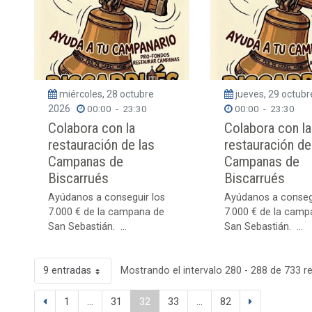
miércoles, 28 octubre
jueves, 29 octub
2026
00:00
-
23:30
00:00
-
23:30
Colabora con la
Colabora con la
restauración de las
restauración de
Campanas de
Campanas de
Biscarrués
Biscarrués
Ayúdanos a conseguir los
Ayúdanos a conseg
7.000 € de la campana de
7.000 € de la camp
San Sebastián. ...
San Sebastián. ...
9 entradas
Mostrando el intervalo 280 - 288 de 733 r
1
...
31
32
33
...
82