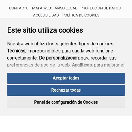
CONTACTO
MAPA WEB
AVISO LEGAL
PROTECCIÓN DE DATOS
ACCESIBILIDAD
POLÍTICA DE COOKIES
ENLACE 
Este sitio utiliza cookies
Nuestra web utiliza los siguientes tipos de cookies:
Técnicas
, imprescindibles para que la web funcione
correctamente;
De personalización,
para recordar sus
preferencias de uso de la web;
Analíticas
, para mejorar el
funcionamiento de la web y sus servicios.
Aceptar todas
Si acepta pulsando el botón
“Aceptar todas”
Rechazar todas
consideramos que acepta su uso. Si pulsa el botón
“Rechazar todas”
o continúa navegando sin realizar
Panel de configuración de Cookies
ninguna acción, se guardarán las cookies técnicas
imprescindibles. Para personalizar sus preferencias
acceda al
“Panel de configuración de cookies”.
Puede consultar más información, cómo configurarlas y