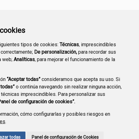
a cookies
siguientes tipos de cookies:
Técnicas
, imprescindibles
 correctamente;
De personalización,
para recordar sus
DIRECTORIO
VALIDACIÓN DE
a web;
Analíticas
, para mejorar el funcionamiento de la
EMPRESARIAL
DOCUMENTOS
tón
“Aceptar todas”
consideramos que acepta su uso. Si
 todas”
o continúa navegando sin realizar ninguna acción,
 técnicas imprescindibles. Para personalizar sus
CCIÓN DE DATOS
ACCESIBILIDAD
POLÍTICA DE COOKIES
Panel de configuración de cookies”.
ENLACE EXTERNO A
rmación, cómo configurarlas y posibles riesgos en
ies
.
azar todas
Panel de configuración de Cookies