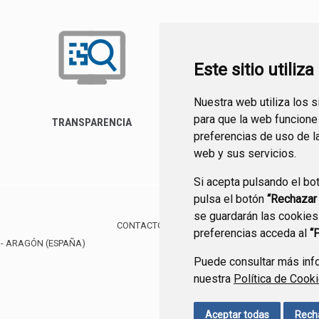
Este sitio utiliz
Nuestra web utiliza los 
para que la web funcione
TRANSPARENCIA
FORMULARIO DE
preferencias de uso de l
CONTACTO
web y sus servicios.
Si acepta pulsando el bo
pulsa el botón
“Rechazar
se guardarán las cookies
CONTACTO
MAPA WEB
AVISO LEGAL
PROTE
preferencias acceda al
“
- ARAGÓN
(ESPAÑA)
Puede consultar más info
nuestra
Política de Cook
Aceptar todas
Rech