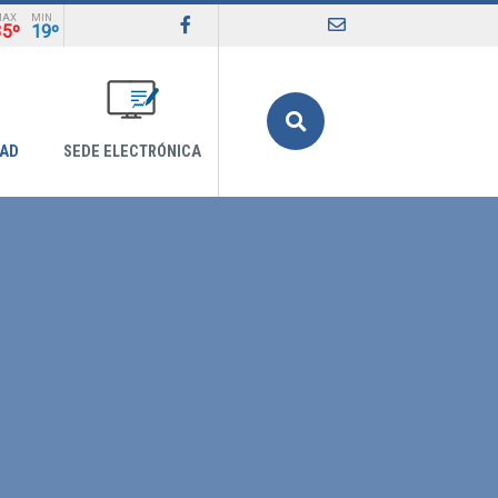
MAX
MIN
35º
19º
Buscar
DAD
SEDE ELECTRÓNICA