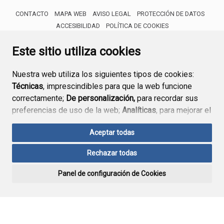
CONTACTO
MAPA WEB
AVISO LEGAL
PROTECCIÓN DE DATOS
ACCESIBILIDAD
POLÍTICA DE COOKIES
ENLACE 
Este sitio utiliza cookies
Nuestra web utiliza los siguientes tipos de cookies:
Técnicas
, imprescindibles para que la web funcione
correctamente;
De personalización,
para recordar sus
preferencias de uso de la web;
Analíticas
, para mejorar el
funcionamiento de la web y sus servicios.
Aceptar todas
Si acepta pulsando el botón
“Aceptar todas”
Rechazar todas
consideramos que acepta su uso. Si pulsa el botón
“Rechazar todas”
o continúa navegando sin realizar
Panel de configuración de Cookies
ninguna acción, se guardarán las cookies técnicas
imprescindibles. Para personalizar sus preferencias
acceda al
“Panel de configuración de cookies”.
Puede consultar más información, cómo configurarlas y