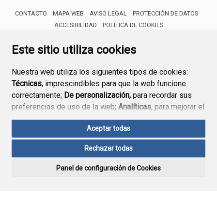
CONTACTO
MAPA WEB
AVISO LEGAL
PROTECCIÓN DE DATOS
ACCESIBILIDAD
POLÍTICA DE COOKIES
ENLACE 
Este sitio utiliza cookies
Nuestra web utiliza los siguientes tipos de cookies:
Técnicas
, imprescindibles para que la web funcione
correctamente;
De personalización,
para recordar sus
preferencias de uso de la web;
Analíticas
, para mejorar el
funcionamiento de la web y sus servicios.
Aceptar todas
Si acepta pulsando el botón
“Aceptar todas”
Rechazar todas
consideramos que acepta su uso. Si pulsa el botón
“Rechazar todas”
o continúa navegando sin realizar
Panel de configuración de Cookies
ninguna acción, se guardarán las cookies técnicas
imprescindibles. Para personalizar sus preferencias
acceda al
“Panel de configuración de cookies”.
Puede consultar más información, cómo configurarlas y