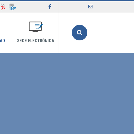
MAX
MIN
37º
18º
Buscar
DAD
SEDE ELECTRÓNICA