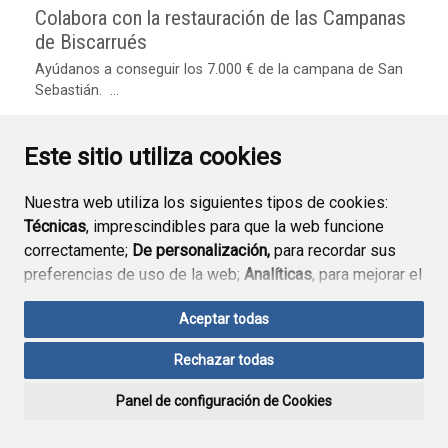
Colabora con la restauración de las Campanas
de Biscarrués
Ayúdanos a conseguir los 7.000 € de la campana de San
Sebastián. ...
Este sitio utiliza cookies
Nuestra web utiliza los siguientes tipos de cookies:
Técnicas
, imprescindibles para que la web funcione
correctamente;
De personalización,
para recordar sus
preferencias de uso de la web;
Analíticas
, para mejorar el
funcionamiento de la web y sus servicios.
Aceptar todas
Si acepta pulsando el botón
“Aceptar todas”
Rechazar todas
consideramos que acepta su uso. Si pulsa el botón
“Rechazar todas”
o continúa navegando sin realizar
Panel de configuración de Cookies
ninguna acción, se guardarán las cookies técnicas
imprescindibles. Para personalizar sus preferencias