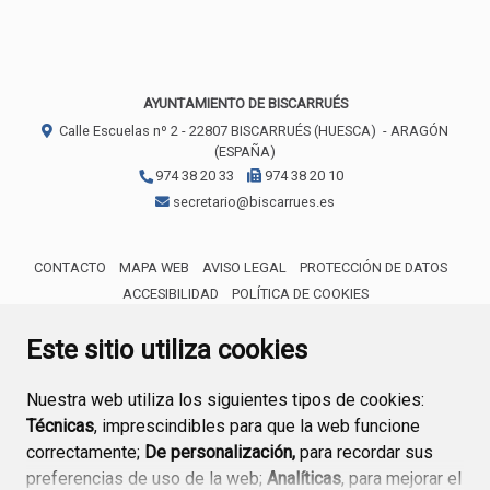
AYUNTAMIENTO DE BISCARRUÉS
Calle Escuelas nº 2 -
22807
BISCARRUÉS (HUESCA)
- ARAGÓN
(ESPAÑA)
974 38 20 33
974 38 20 10
secretario@biscarrues.es
CONTACTO
MAPA WEB
AVISO LEGAL
PROTECCIÓN DE DATOS
ACCESIBILIDAD
POLÍTICA DE COOKIES
ENLACE 
Este sitio utiliza cookies
Nuestra web utiliza los siguientes tipos de cookies:
Técnicas
, imprescindibles para que la web funcione
correctamente;
De personalización,
para recordar sus
preferencias de uso de la web;
Analíticas
, para mejorar el