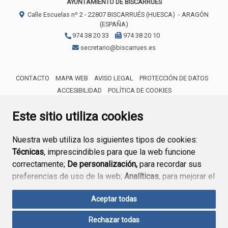
AYUNTAMIENTO DE BISCARRUÉS
Calle Escuelas nº 2 -
22807
BISCARRUÉS (HUESCA)
- ARAGÓN
(ESPAÑA)
974 38 20 33
974 38 20 10
secretario@biscarrues.es
CONTACTO
MAPA WEB
AVISO LEGAL
PROTECCIÓN DE DATOS
ACCESIBILIDAD
POLÍTICA DE COOKIES
ENLACE 
Este sitio utiliza cookies
Nuestra web utiliza los siguientes tipos de cookies:
Técnicas
, imprescindibles para que la web funcione
correctamente;
De personalización,
para recordar sus
preferencias de uso de la web;
Analíticas
, para mejorar el
funcionamiento de la web y sus servicios.
Aceptar todas
Si acepta pulsando el botón
“Aceptar todas”
Rechazar todas
consideramos que acepta su uso. Si pulsa el botón