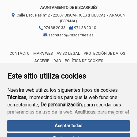
AYUNTAMIENTO DE BISCARRUÉS
Calle Escuelas nº 2 -
22807
BISCARRUÉS (HUESCA)
- ARAGÓN
(ESPAÑA)
974 38 20 33
974 38 20 10
secretario@biscarrues.es
CONTACTO
MAPA WEB
AVISO LEGAL
PROTECCIÓN DE DATOS
ACCESIBILIDAD
POLÍTICA DE COOKIES
ENLACE 
Este sitio utiliza cookies
Nuestra web utiliza los siguientes tipos de cookies:
Técnicas
, imprescindibles para que la web funcione
correctamente;
De personalización,
para recordar sus
preferencias de uso de la web;
Analíticas
, para mejorar el
funcionamiento de la web y sus servicios.
Aceptar todas
Si acepta pulsando el botón
“Aceptar todas”