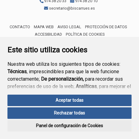
974 38 20 33
974 38 20 10
secretario@biscarrues.es
CONTACTO
MAPA WEB
AVISO LEGAL
PROTECCIÓN DE DATOS
ACCESIBILIDAD
POLÍTICA DE COOKIES
ENLACE 
Este sitio utiliza cookies
Nuestra web utiliza los siguientes tipos de cookies:
Técnicas
, imprescindibles para que la web funcione
correctamente;
De personalización,
para recordar sus
preferencias de uso de la web;
Analíticas
, para mejorar el
funcionamiento de la web y sus servicios.
Aceptar todas
Si acepta pulsando el botón
“Aceptar todas”
Rechazar todas
consideramos que acepta su uso. Si pulsa el botón
“Rechazar todas”
o continúa navegando sin realizar
Panel de configuración de Cookies
ninguna acción, se guardarán las cookies técnicas
imprescindibles. Para personalizar sus preferencias