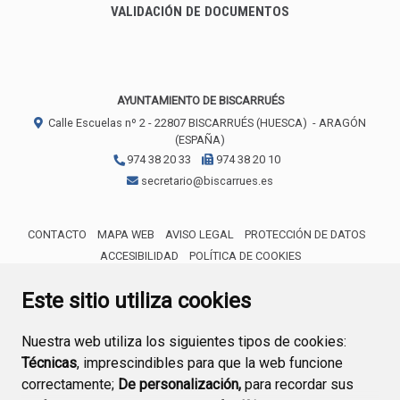
VALIDACIÓN DE DOCUMENTOS
AYUNTAMIENTO DE BISCARRUÉS
Calle Escuelas nº 2 -
22807
BISCARRUÉS (HUESCA)
- ARAGÓN
(ESPAÑA)
974 38 20 33
974 38 20 10
secretario@biscarrues.es
CONTACTO
MAPA WEB
AVISO LEGAL
PROTECCIÓN DE DATOS
ACCESIBILIDAD
POLÍTICA DE COOKIES
ENLACE 
Este sitio utiliza cookies
Nuestra web utiliza los siguientes tipos de cookies:
Técnicas
, imprescindibles para que la web funcione
correctamente;
De personalización,
para recordar sus