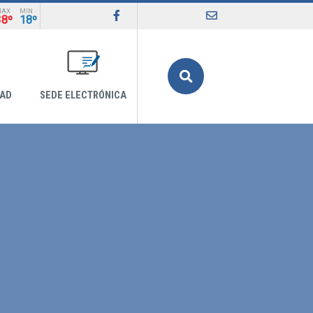
MAX
MIN
38º
18º
Buscar
DAD
SEDE ELECTRÓNICA