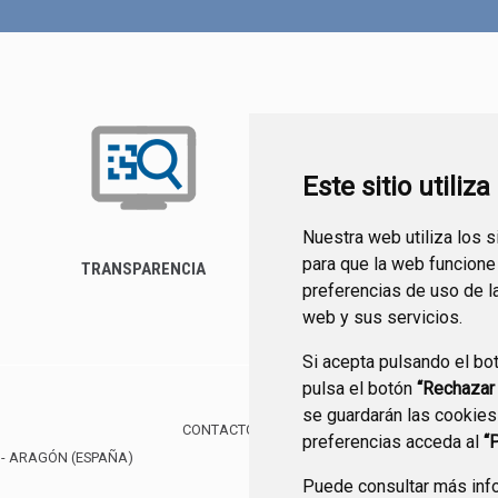
Este sitio utiliz
Nuestra web utiliza los 
para que la web funcione
TRANSPARENCIA
FORMULARIO DE
preferencias de uso de l
CONTACTO
web y sus servicios.
Si acepta pulsando el bo
pulsa el botón
“Rechazar
se guardarán las cookies
CONTACTO
MAPA WEB
AVISO LEGAL
PROTE
preferencias acceda al
“
- ARAGÓN
(ESPAÑA)
Puede consultar más info