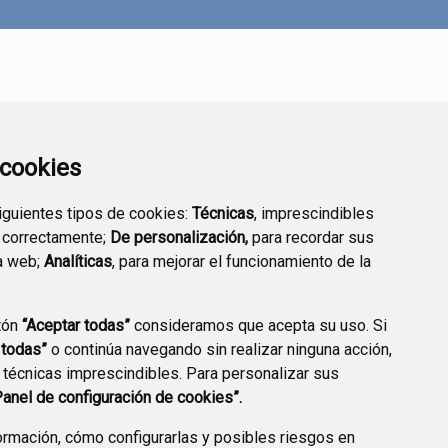
a cookies
siguientes tipos de cookies:
Técnicas
, imprescindibles
 correctamente;
De personalización,
para recordar sus
DIRECTORIO
VALIDACIÓN DE
a web;
Analíticas
, para mejorar el funcionamiento de la
EMPRESARIAL
DOCUMENTOS
tón
“Aceptar todas”
consideramos que acepta su uso. Si
 todas”
o continúa navegando sin realizar ninguna acción,
 técnicas imprescindibles. Para personalizar sus
CCIÓN DE DATOS
ACCESIBILIDAD
POLÍTICA DE COOKIES
Panel de configuración de cookies”.
ENLACE EXTERNO A
rmación, cómo configurarlas y posibles riesgos en