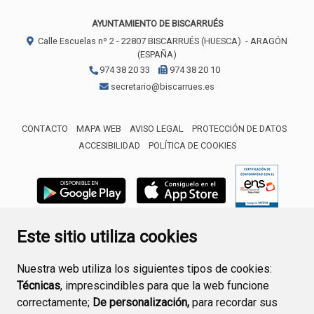
AYUNTAMIENTO DE BISCARRUÉS
Calle Escuelas nº 2 -
22807
BISCARRUÉS (HUESCA)
- ARAGÓN
(ESPAÑA)
974 38 20 33
974 38 20 10
secretario@biscarrues.es
CONTACTO
MAPA WEB
AVISO LEGAL
PROTECCIÓN DE DATOS
ACCESIBILIDAD
POLÍTICA DE COOKIES
ENLACE 
Este sitio utiliza cookies
Nuestra web utiliza los siguientes tipos de cookies:
Técnicas
, imprescindibles para que la web funcione
correctamente;
De personalización,
para recordar sus