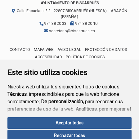
AYUNTAMIENTO DE BISCARRUÉS
Calle Escuelas nº 2 -
22807
BISCARRUÉS (HUESCA)
- ARAGÓN
(ESPAÑA)
974 38 20 33
974 38 20 10
secretario@biscarrues.es
CONTACTO
MAPA WEB
AVISO LEGAL
PROTECCIÓN DE DATOS
ACCESIBILIDAD
POLÍTICA DE COOKIES
ENLACE 
Este sitio utiliza cookies
Nuestra web utiliza los siguientes tipos de cookies:
Técnicas
, imprescindibles para que la web funcione
correctamente;
De personalización,
para recordar sus
preferencias de uso de la web;
Analíticas
, para mejorar el
funcionamiento de la web y sus servicios.
Aceptar todas
Si acepta pulsando el botón
“Aceptar todas”
Rechazar todas
consideramos que acepta su uso. Si pulsa el botón