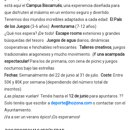
está aquí el
Campus Biscarrués
, una experiencia diseñada para
que disfruten al máximo en un entorno seguro y divertido.
Tenemos dos mundos increíbles adaptados a cada edad:
El País
de los Juegos
(3-6 años)
Aventurama
(7-12 años)
¿Qué nos espera? ¡De todo!
Escape rooms
exteriores y grandes
búsquedas del tesoro.
Juegos de agua
diarios, dinámicas
cooperativas e hinchables refrescantes.
Talleres creativos
, juegos
tradicionales aragoneses y mucho movimiento.
¡Y una acampada
espectacular!
Para los de primaria, con cena de picnic y juegos
nocturnos bajo las estrellas.
Fechas:
Semanalmente del 22 de junio al 31 de julio.
Coste:
Entre
50€ y 80€ por semana (dependiendo del número total de
inscritos).
¡Las plazas vuelan!
Ten
é
is hasta el
12 de junio
para apuntaros.
??
Solo tenéis que escribir a
deporte@hozona.com
o contactar con el
Ayuntamiento.
¡Va a ser un verano épico! ¡Os esperamos!