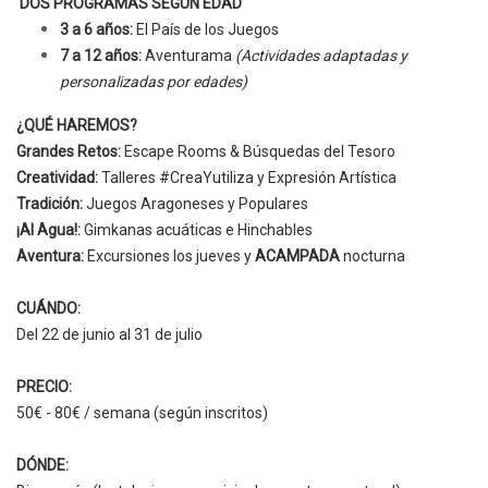
DOS PROGRAMAS SEGÚN EDAD
3 a 6 años:
El País de los Juegos
7 a 12 años:
Aventurama
(Actividades adaptadas y
personalizadas por edades)
¿QUÉ HAREMOS?
Grandes Retos:
Escape Rooms & Búsquedas del Tesoro
Creatividad:
Talleres #CreaYutiliza y Expresión Artística
Tradición:
Juegos Aragoneses y Populares
¡Al Agua!:
Gimkanas acuáticas e Hinchables
Aventura:
Excursiones los jueves y
ACAMPADA
nocturna
CUÁNDO:
Del 22 de junio al 31 de julio
PRECIO:
50€ - 80€ / semana (según inscritos)
DÓNDE: