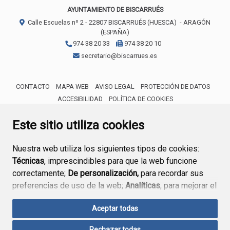
AYUNTAMIENTO DE BISCARRUÉS
Calle Escuelas nº 2 -
22807
BISCARRUÉS (HUESCA)
- ARAGÓN
(ESPAÑA)
974 38 20 33
974 38 20 10
secretario@biscarrues.es
CONTACTO
MAPA WEB
AVISO LEGAL
PROTECCIÓN DE DATOS
ACCESIBILIDAD
POLÍTICA DE COOKIES
ENLACE 
Este sitio utiliza cookies
Nuestra web utiliza los siguientes tipos de cookies:
Técnicas
, imprescindibles para que la web funcione
correctamente;
De personalización,
para recordar sus
preferencias de uso de la web;
Analíticas
, para mejorar el
funcionamiento de la web y sus servicios.
Aceptar todas
Si acepta pulsando el botón
“Aceptar todas”
Rechazar todas