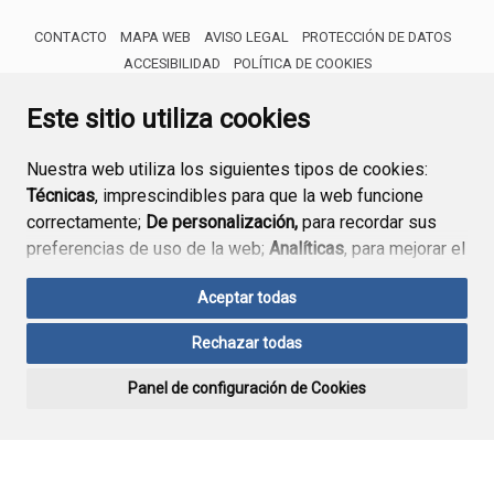
CONTACTO
MAPA WEB
AVISO LEGAL
PROTECCIÓN DE DATOS
ACCESIBILIDAD
POLÍTICA DE COOKIES
ENLACE 
Este sitio utiliza cookies
Nuestra web utiliza los siguientes tipos de cookies:
Técnicas
, imprescindibles para que la web funcione
correctamente;
De personalización,
para recordar sus
preferencias de uso de la web;
Analíticas
, para mejorar el
funcionamiento de la web y sus servicios.
Aceptar todas
Si acepta pulsando el botón
“Aceptar todas”
Rechazar todas
consideramos que acepta su uso. Si pulsa el botón
“Rechazar todas”
o continúa navegando sin realizar
Panel de configuración de Cookies
ninguna acción, se guardarán las cookies técnicas
imprescindibles. Para personalizar sus preferencias
acceda al
“Panel de configuración de cookies”.