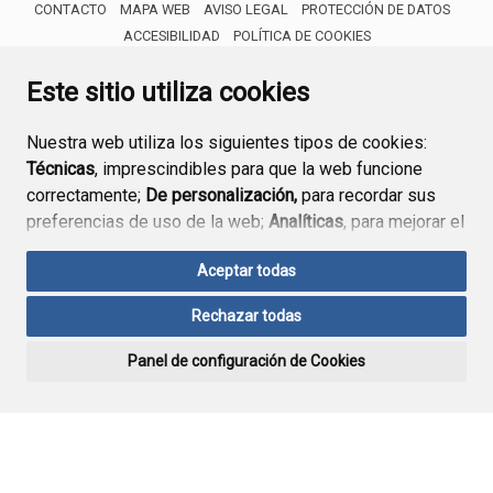
CONTACTO
MAPA WEB
AVISO LEGAL
PROTECCIÓN DE DATOS
ACCESIBILIDAD
POLÍTICA DE COOKIES
ENLACE 
Este sitio utiliza cookies
Nuestra web utiliza los siguientes tipos de cookies:
Técnicas
, imprescindibles para que la web funcione
correctamente;
De personalización,
para recordar sus
preferencias de uso de la web;
Analíticas
, para mejorar el
funcionamiento de la web y sus servicios.
Aceptar todas
Si acepta pulsando el botón
“Aceptar todas”
Rechazar todas
consideramos que acepta su uso. Si pulsa el botón
“Rechazar todas”
o continúa navegando sin realizar
Panel de configuración de Cookies
ninguna acción, se guardarán las cookies técnicas
imprescindibles. Para personalizar sus preferencias
acceda al
“Panel de configuración de cookies”.
Puede consultar más información, cómo configurarlas y