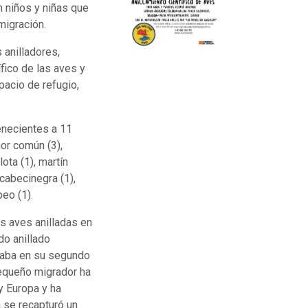
n niños y niñas que
migración.
 anilladores,
ífico de las aves y
pacio de refugio,
enecientes a 11
ñor común (3),
ota (1), martín
cabecinegra (1),
peo (1).
s aves anilladas en
do anillado
raba en su segundo
pequeño migrador ha
y Europa y ha
 se recapturó un