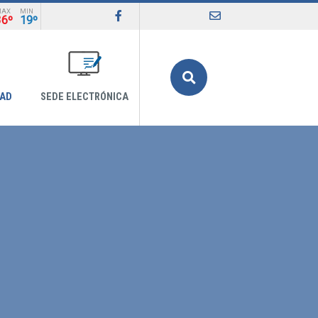
MAX
MIN
36º
19º
Buscar
DAD
SEDE ELECTRÓNICA