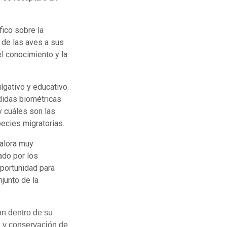
fico sobre la
 de las aves a sus
l conocimiento y la
lgativo y educativo.
didas biométricas
y cuáles son las
ecies migratorias.
alora muy
ado por los
oportunidad para
njunto de la
ón dentro de su
l y conservación de