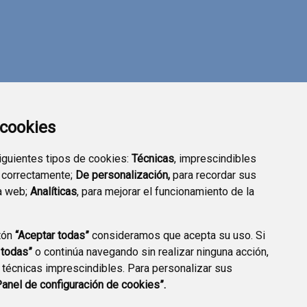
a cookies
siguientes tipos de cookies:
Técnicas
, imprescindibles
 correctamente;
De personalización,
para recordar sus
a web;
Analíticas
, para mejorar el funcionamiento de la
tón
“Aceptar todas”
consideramos que acepta su uso. Si
DIRECTORIO
VALIDACIÓN DE
 todas”
o continúa navegando sin realizar ninguna acción,
EMPRESARIAL
DOCUMENTOS
 técnicas imprescindibles. Para personalizar sus
Panel de configuración de cookies”.