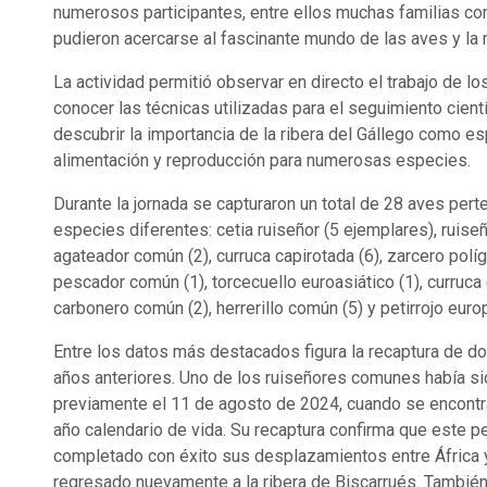
numerosos participantes, entre ellos muchas familias co
pudieron acercarse al fascinante mundo de las aves y la 
La actividad permitió observar en directo el trabajo de los
conocer las técnicas utilizadas para el seguimiento cient
descubrir la importancia de la ribera del Gállego como es
alimentación y reproducción para numerosas especies.
Durante la jornada se capturaron un total de 28 aves pert
especies diferentes: cetia ruiseñor (5 ejemplares), ruise
agateador común (2), curruca capirotada (6), zarcero polígl
pescador común (1), torcecuello euroasiático (1), curruca 
carbonero común (2), herrerillo común (5) y petirrojo euro
Entre los datos más destacados figura la recaptura de do
años anteriores. Uno de los ruiseñores comunes había si
previamente el 11 de agosto de 2024, cuando se encont
año calendario de vida. Su recaptura confirma que este 
completado con éxito sus desplazamientos entre África 
regresado nuevamente a la ribera de Biscarrués. También