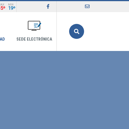
MAX
MIN
35º
19º
Buscar
DAD
SEDE ELECTRÓNICA