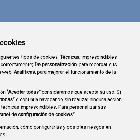
a cookies
siguientes tipos de cookies:
Técnicas
, imprescindibles
 correctamente;
De personalización,
para recordar sus
a web;
Analíticas
, para mejorar el funcionamiento de la
tón
“Aceptar todas”
consideramos que acepta su uso. Si
DIRECTORIO
VALIDACIÓN DE
 todas”
o continúa navegando sin realizar ninguna acción,
EMPRESARIAL
DOCUMENTOS
 técnicas imprescindibles. Para personalizar sus
Panel de configuración de cookies”.
rmación, cómo configurarlas y posibles riesgos en
ies
.
CCIÓN DE DATOS
ACCESIBILIDAD
POLÍTICA DE COOKIES