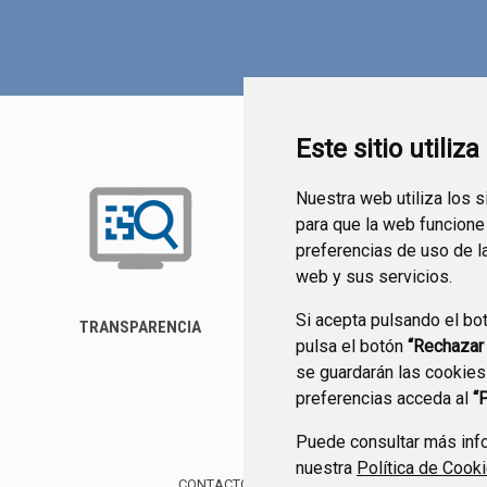
Este sitio utiliz
Nuestra web utiliza los 
para que la web funcione
preferencias de uso de l
web y sus servicios.
Si acepta pulsando el bo
TRANSPARENCIA
FORMULARIO DE
pulsa el botón
“Rechazar
CONTACTO
se guardarán las cookies
preferencias acceda al
“
Puede consultar más info
nuestra
Política de Cook
CONTACTO
MAPA WEB
AVISO LEGAL
PROTE