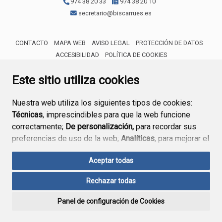
974 38 20 33
974 38 20 10
secretario@biscarrues.es
CONTACTO
MAPA WEB
AVISO LEGAL
PROTECCIÓN DE DATOS
ACCESIBILIDAD
POLÍTICA DE COOKIES
ENLACE 
Este sitio utiliza cookies
Nuestra web utiliza los siguientes tipos de cookies:
Técnicas
, imprescindibles para que la web funcione
correctamente;
De personalización,
para recordar sus
preferencias de uso de la web;
Analíticas
, para mejorar el
funcionamiento de la web y sus servicios.
Aceptar todas
Si acepta pulsando el botón
“Aceptar todas”
Rechazar todas
consideramos que acepta su uso. Si pulsa el botón
“Rechazar todas”
o continúa navegando sin realizar
Panel de configuración de Cookies
ninguna acción, se guardarán las cookies técnicas
imprescindibles. Para personalizar sus preferencias