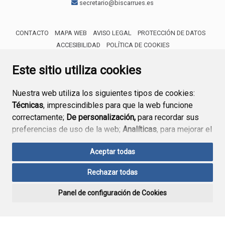
secretario@biscarrues.es
CONTACTO
MAPA WEB
AVISO LEGAL
PROTECCIÓN DE DATOS
ACCESIBILIDAD
POLÍTICA DE COOKIES
ENLACE 
Este sitio utiliza cookies
Nuestra web utiliza los siguientes tipos de cookies:
Técnicas
, imprescindibles para que la web funcione
correctamente;
De personalización,
para recordar sus
preferencias de uso de la web;
Analíticas
, para mejorar el
funcionamiento de la web y sus servicios.
Aceptar todas
Si acepta pulsando el botón
“Aceptar todas”
Rechazar todas
consideramos que acepta su uso. Si pulsa el botón
“Rechazar todas”
o continúa navegando sin realizar
Panel de configuración de Cookies
ninguna acción, se guardarán las cookies técnicas
imprescindibles. Para personalizar sus preferencias
acceda al
“Panel de configuración de cookies”.