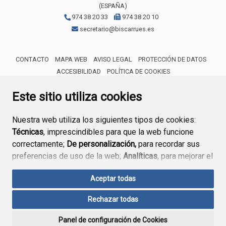
(ESPAÑA)
974 38 20 33
974 38 20 10
secretario@biscarrues.es
CONTACTO
MAPA WEB
AVISO LEGAL
PROTECCIÓN DE DATOS
ACCESIBILIDAD
POLÍTICA DE COOKIES
ENLACE 
Este sitio utiliza cookies
Nuestra web utiliza los siguientes tipos de cookies:
Técnicas
, imprescindibles para que la web funcione
correctamente;
De personalización,
para recordar sus
preferencias de uso de la web;
Analíticas
, para mejorar el
funcionamiento de la web y sus servicios.
Aceptar todas
Si acepta pulsando el botón
“Aceptar todas”
Rechazar todas
consideramos que acepta su uso. Si pulsa el botón
“Rechazar todas”
o continúa navegando sin realizar
Panel de configuración de Cookies
ninguna acción, se guardarán las cookies técnicas