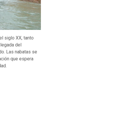
l siglo XX, tanto
llegada del
odo. Las nabatas se
ación que espera
dad.