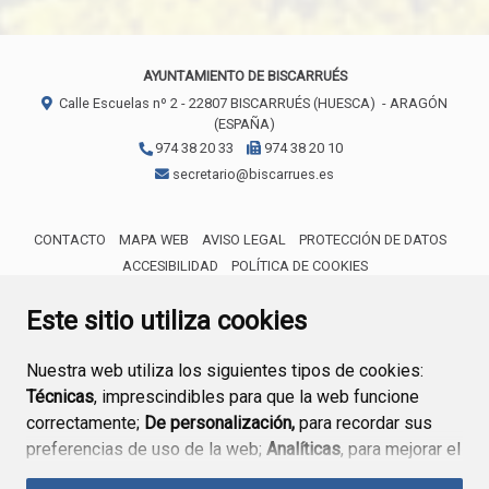
AYUNTAMIENTO DE BISCARRUÉS
Calle Escuelas nº 2 -
22807
BISCARRUÉS (HUESCA)
- ARAGÓN
(ESPAÑA)
974 38 20 33
974 38 20 10
secretario@biscarrues.es
CONTACTO
MAPA WEB
AVISO LEGAL
PROTECCIÓN DE DATOS
ACCESIBILIDAD
POLÍTICA DE COOKIES
ENLACE 
Este sitio utiliza cookies
Nuestra web utiliza los siguientes tipos de cookies:
Técnicas
, imprescindibles para que la web funcione
correctamente;
De personalización,
para recordar sus
preferencias de uso de la web;
Analíticas
, para mejorar el
funcionamiento de la web y sus servicios.