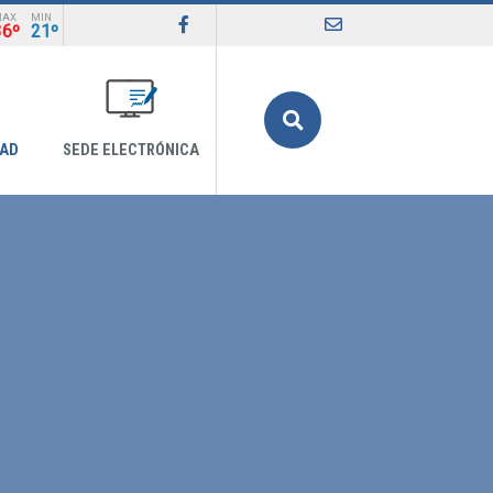
MAX
MIN
36º
21º
Buscar
DAD
SEDE ELECTRÓNICA