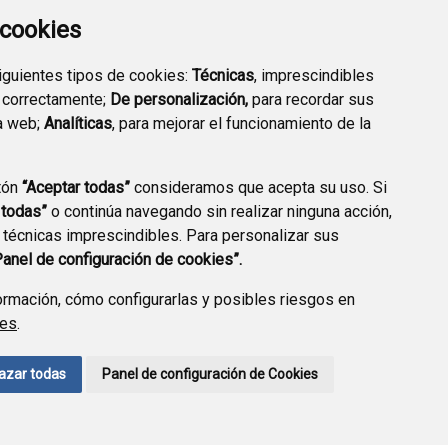
a cookies
siguientes tipos de cookies:
Técnicas
, imprescindibles
 correctamente;
De personalización,
para recordar sus
a web;
Analíticas
, para mejorar el funcionamiento de la
tón
“Aceptar todas”
consideramos que acepta su uso. Si
DIRECTORIO
VALIDACIÓN DE
 todas”
o continúa navegando sin realizar ninguna acción,
EMPRESARIAL
DOCUMENTOS
 técnicas imprescindibles. Para personalizar sus
Panel de configuración de cookies”.
rmación, cómo configurarlas y posibles riesgos en
ies
.
CCIÓN DE DATOS
ACCESIBILIDAD
POLÍTICA DE COOKIES
azar todas
Panel de configuración de Cookies
ENLACE EXTERNO A