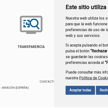
Este sitio utiliz
Nuestra web utiliza los 
para que la web funcione
preferencias de uso de l
web y sus servicios.
Si acepta pulsando el bo
TRANSPARENCIA
FORMULARIO DE
pulsa el botón
“Rechazar
CONTACTO
se guardarán las cookies
preferencias acceda al
“
Puede consultar más info
nuestra
Política de Cook
CONTACTO
MAPA WEB
AVISO LEGAL
PROTE
- ARAGÓN
(ESPAÑA)
Aceptar todas
Rech