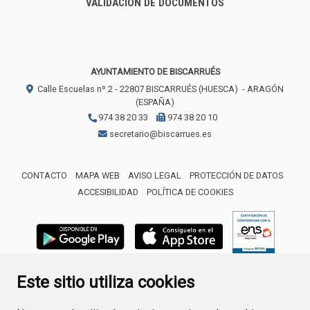
VALIDACIÓN DE DOCUMENTOS
AYUNTAMIENTO DE BISCARRUÉS
Calle Escuelas nº 2 -
22807
BISCARRUÉS (HUESCA)
- ARAGÓN
(ESPAÑA)
974 38 20 33
974 38 20 10
secretario@biscarrues.es
CONTACTO
MAPA WEB
AVISO LEGAL
PROTECCIÓN DE DATOS
ACCESIBILIDAD
POLÍTICA DE COOKIES
ENLACE 
Este sitio utiliza cookies