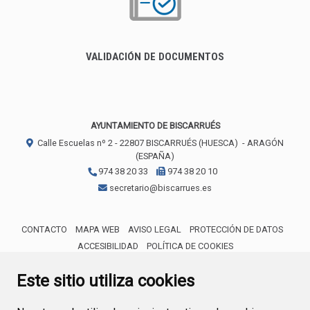
VALIDACIÓN DE DOCUMENTOS
AYUNTAMIENTO DE BISCARRUÉS
Calle Escuelas nº 2 -
22807
BISCARRUÉS (HUESCA)
- ARAGÓN
(ESPAÑA)
974 38 20 33
974 38 20 10
secretario@biscarrues.es
CONTACTO
MAPA WEB
AVISO LEGAL
PROTECCIÓN DE DATOS
ACCESIBILIDAD
POLÍTICA DE COOKIES
ENLACE 
Este sitio utiliza cookies