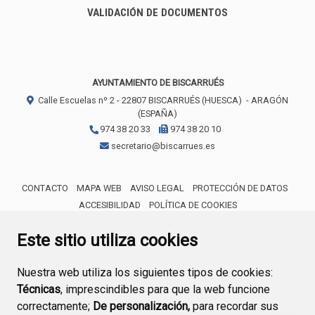
VALIDACIÓN DE DOCUMENTOS
AYUNTAMIENTO DE BISCARRUÉS
Calle Escuelas nº 2 -
22807
BISCARRUÉS (HUESCA)
- ARAGÓN
(ESPAÑA)
974 38 20 33
974 38 20 10
secretario@biscarrues.es
CONTACTO
MAPA WEB
AVISO LEGAL
PROTECCIÓN DE DATOS
ACCESIBILIDAD
POLÍTICA DE COOKIES
ENLACE 
Este sitio utiliza cookies
Nuestra web utiliza los siguientes tipos de cookies:
Técnicas
, imprescindibles para que la web funcione
correctamente;
De personalización,
para recordar sus