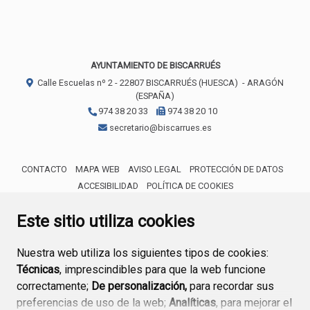
AYUNTAMIENTO DE BISCARRUÉS
Calle Escuelas nº 2 -
22807
BISCARRUÉS (HUESCA)
- ARAGÓN
(ESPAÑA)
974 38 20 33
974 38 20 10
secretario@biscarrues.es
CONTACTO
MAPA WEB
AVISO LEGAL
PROTECCIÓN DE DATOS
ACCESIBILIDAD
POLÍTICA DE COOKIES
ENLACE 
Este sitio utiliza cookies
Nuestra web utiliza los siguientes tipos de cookies:
Técnicas
, imprescindibles para que la web funcione
correctamente;
De personalización,
para recordar sus
preferencias de uso de la web;
Analíticas
, para mejorar el