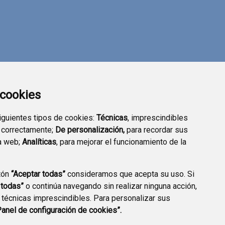
a cookies
siguientes tipos de cookies:
Técnicas
, imprescindibles
 correctamente;
De personalización,
para recordar sus
a web;
Analíticas
, para mejorar el funcionamiento de la
tón
“Aceptar todas”
consideramos que acepta su uso. Si
DIRECTORIO
VALIDACIÓN DE
 todas”
o continúa navegando sin realizar ninguna acción,
EMPRESARIAL
DOCUMENTOS
 técnicas imprescindibles. Para personalizar sus
Panel de configuración de cookies”.