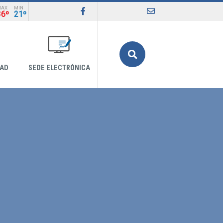
MAX
MIN
36º
21º
Buscar
DAD
SEDE ELECTRÓNICA