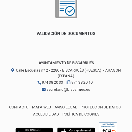
VALIDACIÓN DE DOCUMENTOS
AYUNTAMIENTO DE BISCARRUÉS
Calle Escuelas nº 2 -
22807
BISCARRUÉS (HUESCA)
- ARAGÓN
(ESPAÑA)
974 38 20 33
974 38 20 10
secretario@biscarrues.es
CONTACTO
MAPA WEB
AVISO LEGAL
PROTECCIÓN DE DATOS
ACCESIBILIDAD
POLÍTICA DE COOKIES
ENLACE 